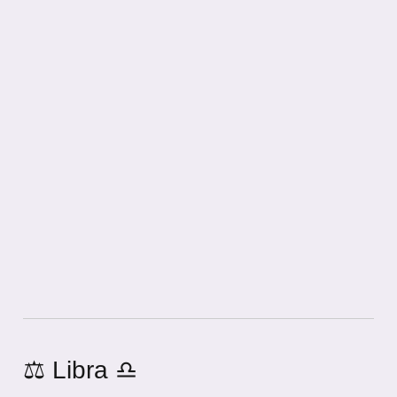
⚖️ Libra ♎