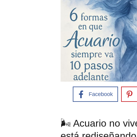
Facebook
🌬️ Acuario no vi
está rediseñando