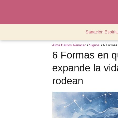
Sanación Espirit
Alma Barrios Renacer
Signos
6 Formas 
6 Formas en q
expande la vid
rodean