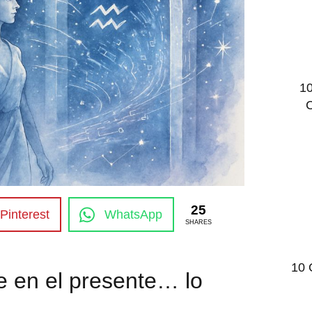
10
C
25
Pinterest
WhatsApp
SHARES
10 
ve en el presente… lo