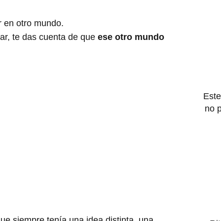
r en otro mundo.
ar, te das cuenta de que
ese otro mundo
Este
no 
e siempre tenía una idea distinta, una