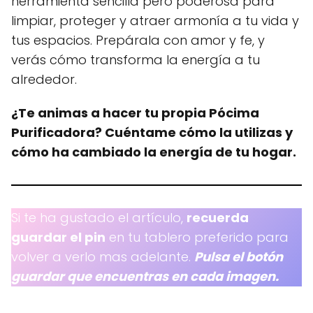
herramienta sencilla pero poderosa para
limpiar, proteger y atraer armonía a tu vida y
tus espacios. Prepárala con amor y fe, y
verás cómo transforma la energía a tu
alrededor.
¿Te animas a hacer tu propia Pócima
Purificadora? Cuéntame cómo la utilizas y
cómo ha cambiado la energía de tu hogar.
Si te ha gustado el artículo,
recuerda
guardar el pin
en tu tablero preferido para
volver a verlo mas adelante.
Pulsa el botón
guardar que encuentras en cada imagen.