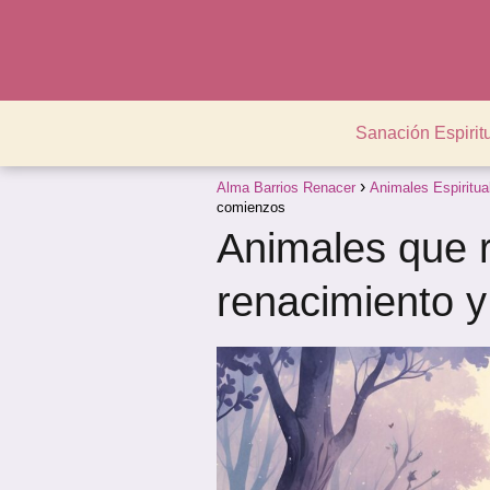
Sanación Espirit
Alma Barrios Renacer
Animales Espiritua
comienzos
Animales que 
renacimiento 