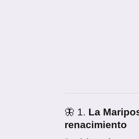
🦋 1.
La Maripos
renacimiento