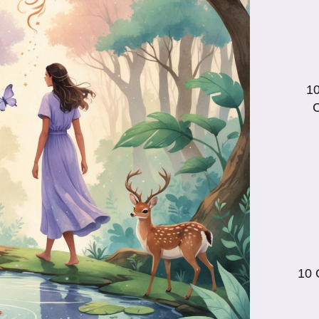
10
C
10 