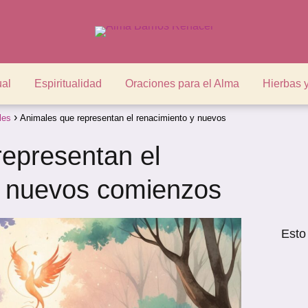
ual
Espiritualidad
Oraciones para el Alma
Hierbas 
les
Animales que representan el renacimiento y nuevos
representan el
y nuevos comienzos
Esto